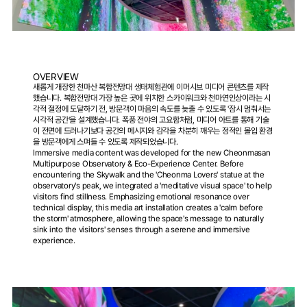
OVERVIEW
새롭게 개장한 천마산 복합전망대 생태체험관에 이머시브 미디어 콘텐츠를 제작
했습니다. 복합전망대 가장 높은 곳에 위치한 스카이워크와 천마연인상이라는 시
각적 절정에 도달하기 전, 방문객이 마음의 속도를 늦출 수 있도록 '잠시 멈춰서는 
시각적 공간'을 설계했습니다. 폭풍 전야의 고요함처럼, 미디어 아트를 통해 기술
이 전면에 드러나기보다 공간의 메시지와 감각을 차분히 깨우는 정적인 몰입 환경
을 방문객에게 스며들 수 있도록 제작되었습니다.
Immersive media content was developed for the new Cheonmasan 
Multipurpose Observatory & Eco-Experience Center. Before 
encountering the Skywalk and the 'Cheonma Lovers' statue at the 
observatory's peak, we integrated a 'meditative visual space' to help 
visitors find stillness. Emphasizing emotional resonance over 
technical display, this media art installation creates a 'calm before 
the storm' atmosphere, allowing the space's message to naturally 
sink into the visitors' senses through a serene and immersive 
experience.