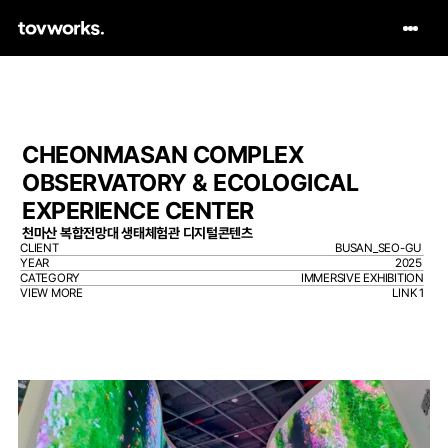
CHEONMASAN COMPLEX 
OBSERVATORY & ECOLOGICAL 
EXPERIENCE CENTER
천마산 복합전망대 생태체험관 디지털콘텐츠
CLIENT
BUSAN_SEO-GU 
YEAR
2025
CATEGORY
IMMERSIVE EXHIBITION
VIEW MORE
LINK 1